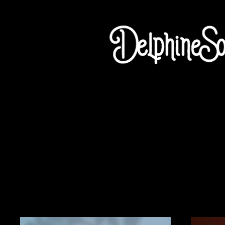
Mon Portfolio
Bienvenue sur m
mes projets pou